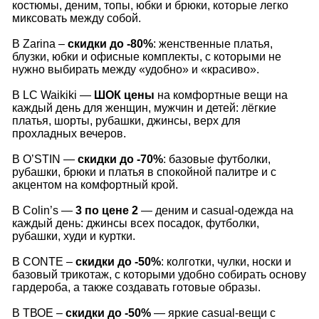
костюмы, деним, топы, юбки и брюки, которые легко
миксовать между собой.
В Zarina –
скидки до -80%
: женственные платья,
блузки, юбки и офисные комплекты, с которыми не
нужно выбирать между «удобно» и «красиво».
В LC Waikiki —
ШОК цены
на комфортные вещи на
каждый день для женщин, мужчин и детей: лёгкие
платья, шорты, рубашки, джинсы, верх для
прохладных вечеров.
В O’STIN —
скидки до -70%
: базовые футболки,
рубашки, брюки и платья в спокойной палитре и с
акцентом на комфортный крой.
В Colin’s —
3 по цене 2
— деним и casual‑одежда на
каждый день: джинсы всех посадок, футболки,
рубашки, худи и куртки.
В CONTE –
скидки до -50%
: колготки, чулки, носки и
базовый трикотаж, с которыми удобно собирать основу
гардероба, а также создавать готовые образы.
В ТВОЕ –
скидки до -50%
— яркие casual‑вещи с