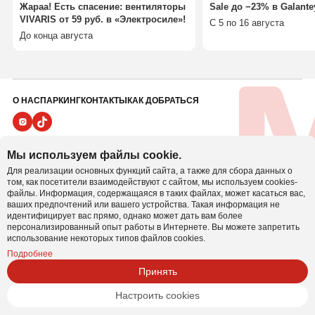
Жараа! Есть спасение: вентиляторы
Sale до −23% в Galante
VIVARIS от 59 руб. в «Электросиле»!
С 5 по 16 августа
До конца августа
О НАС
ПАРКИНГ
КОНТАКТЫ
КАК ДОБРАТЬСЯ
ПОЛИТИКА ВИДЕОНАБЛЮДЕНИЯ
Мы используем файлы cookie.
ПОЛИТИКА В ОТНОШЕНИИ ОБРАБОТКИ ПЕРСОНАЛЬНЫХ ДАННЫХ
Для реализации основных функций сайта, а также для сбора данных о
Настроить cookie
ПОЛИТИКА COOKIE
том, как посетители взаимодействуют с сайтом, мы используем cookies-
файлы. Информация, содержащаяся в таких файлах, может касаться вас,
ваших предпочтений или вашего устройства. Такая информация не
Иностранное унитарное предприятие
идентифицирует вас прямо, однако может дать вам более
«БелВиллесден» УНП 800001064
персонализированный опыт работы в Интернете. Вы можете запретить
использование некоторых типов файлов cookies.
Юридический адрес: 220024, г. Минск, пер. Асаналиева, 3
Тел/факс: 207-50 - 45
Подробнее
Принять
Банковские реквизиты: БИК PJCBBY2X р/с
BY18PJCB30120003551000000933 «Приорбанк» ОАО, ЦБУ
100, г.
Настроить cookies
Минск, ул. Радиальная, 38а УНП 800001064
Поддержка сайта