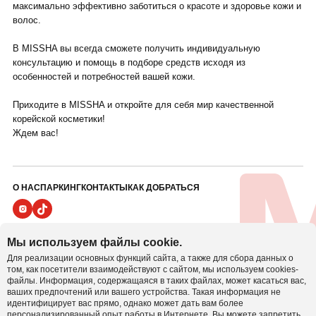
максимально эффективно заботиться о красоте и здоровье кожи и
волос.
В MISSHA вы всегда сможете получить индивидуальную
консультацию и помощь в подборе средств исходя из
особенностей и потребностей вашей кожи.
Приходите в MISSHA и откройте для себя мир качественной
корейской косметики!
Ждем вас!
О НАС
ПАРКИНГ
КОНТАКТЫ
КАК ДОБРАТЬСЯ
ПОЛИТИКА ВИДЕОНАБЛЮДЕНИЯ
Мы используем файлы cookie.
ПОЛИТИКА В ОТНОШЕНИИ ОБРАБОТКИ ПЕРСОНАЛЬНЫХ ДАННЫХ
Для реализации основных функций сайта, а также для сбора данных о
Настроить cookie
ПОЛИТИКА COOKIE
том, как посетители взаимодействуют с сайтом, мы используем cookies-
файлы. Информация, содержащаяся в таких файлах, может касаться вас,
ваших предпочтений или вашего устройства. Такая информация не
Иностранное унитарное предприятие
идентифицирует вас прямо, однако может дать вам более
«БелВиллесден» УНП 800001064
персонализированный опыт работы в Интернете. Вы можете запретить