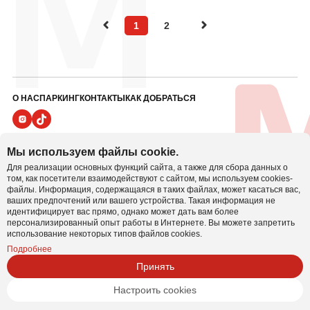
1
2
О НАС
ПАРКИНГ
КОНТАКТЫ
КАК ДОБРАТЬСЯ
ПОЛИТИКА ВИДЕОНАБЛЮДЕНИЯ
Мы используем файлы cookie.
ПОЛИТИКА В ОТНОШЕНИИ ОБРАБОТКИ ПЕРСОНАЛЬНЫХ ДАННЫХ
Для реализации основных функций сайта, а также для сбора данных о
Настроить cookie
ПОЛИТИКА COOKIE
том, как посетители взаимодействуют с сайтом, мы используем cookies-
файлы. Информация, содержащаяся в таких файлах, может касаться вас,
ваших предпочтений или вашего устройства. Такая информация не
Иностранное унитарное предприятие
идентифицирует вас прямо, однако может дать вам более
«БелВиллесден» УНП 800001064
персонализированный опыт работы в Интернете. Вы можете запретить
использование некоторых типов файлов cookies.
Юридический адрес: 220024, г. Минск, пер. Асаналиева, 3
Тел/факс: 207-50 - 45
Подробнее
Принять
Банковские реквизиты: БИК PJCBBY2X р/с
BY18PJCB30120003551000000933 «Приорбанк» ОАО, ЦБУ
100, г.
Настроить cookies
Минск, ул. Радиальная, 38а УНП 800001064
Поддержка сайта