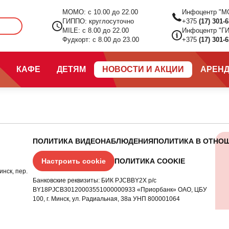
МОМО: с 10.00 до 22.00
Инфоцентр "М
ГИППО: круглосуточно
+375
(17) 301-
Ц
MILE: с 8.00 до 22.00
Инфоцентр "Г
Фудкорт: с 8.00 до 23.00
+375
(17) 301-
КАФЕ
ДЕТЯМ
НОВОСТИ И АКЦИИ
АРЕН
ПОЛИТИКА ВИДЕОНАБЛЮДЕНИЯ
ПОЛИТИКА В ОТНО
Настроить cookie
ПОЛИТИКА COOKIE
инск, пер.
Банковские реквизиты: БИК PJCBBY2X р/с
BY18PJCB30120003551000000933 «Приорбанк» ОАО, ЦБУ
100, г. Минск, ул. Радиальная, 38а УНП 800001064